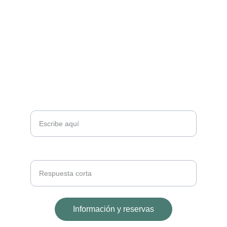
EMAIL
casarurallaestacion@gmail.com
TELÉFONO
+34 640950114
Nombre
Email*
Información y reservas